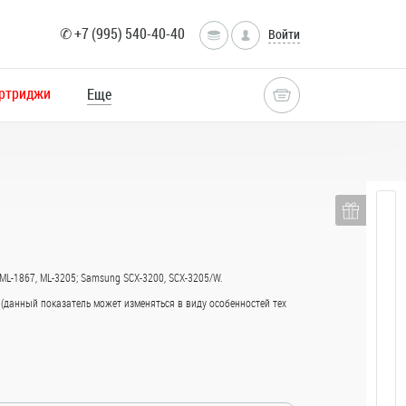
✆ +7 (995) 540-40-40
Войти
ртриджи
Еще
 ML-1867, ML-3205; Samsung SCX-3200, SCX-3205/W.
 (данный показатель может изменяться в виду особенностей тех
toCopy, A4
значена для
работы в офисе.