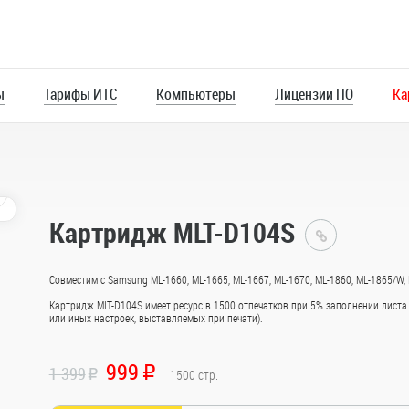
ы
Тарифы ИТС
Компьютеры
Лицензии ПО
Ка
Картридж MLT-D104S
Главная
Каталог
Совместим с Samsung ML-1660, ML-1665, ML-1667, ML-1670, ML-1860, ML-1865/W,
Картридж MLT-D104S имеет ресурс в 1500 отпечатков при 5% заполнении листа
или иных настроек, выставляемых при печати).
Картриджи
ей
Папка клип-борд, A4
Бумага Sve
999
1 399
R
R
1500
стр.
Выполнена из качественного
Бумага предна
ты мини-
пластика и предназначена для
повседневной 