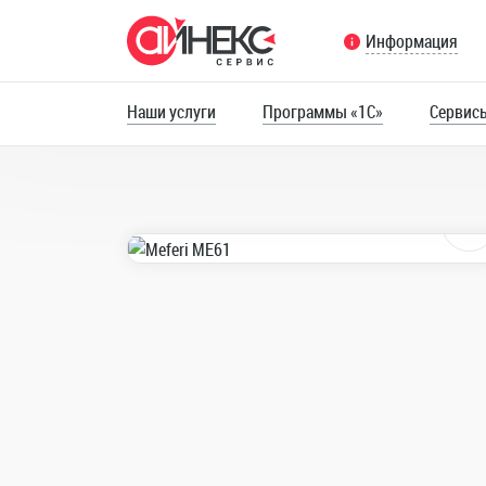
Информация
Наши услуги
Программы «1С»
Сервис
0
Блок для запис
Представляет собой
скомпонованные лис