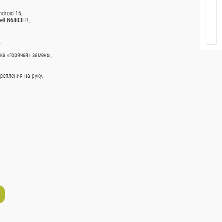
сс «C», 80 г/м2,
упаковке 500
droid 16,
well N6803FR
,
,
ка «горячей» замены,
репления на руку.
 заказе от 5 000
R