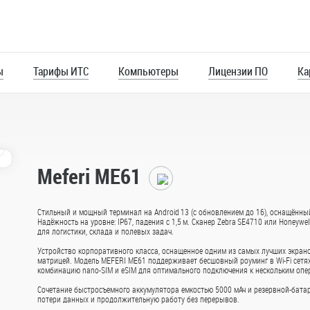
ы
Тарифы ИТС
Компьютеры
Лицензии ПО
Ка
Meferi ME61
Главная
Каталог
Стильный и мощный терминал на Android 13 (с обновлением до 16), оснащённый 
Надёжность на уровне: IP67, падения с 1,5 м. Сканер Zebra SE4710 или Honeyw
для логистики, склада и полевых задач.
Штрихкодирование
Устройство корпоративного класса, оснащенное одним из самых лучших экрано
матрицей. Модель MEFERI ME61 поддерживает бесшовный роуминг в Wi-Fi сетях,
комбинацию nano-SIM и eSIM для оптимального подключения к нескольким опе
ей
Папка клип-борд, A4
Бумага Sve
Сочетание быстросъемного аккумулятора емкостью 5000 мАч и резервной-батар
Выполнена из качественного
Бумага предна
потери данных и продолжительную работу без перерывов.
ты мини-
пластика и предназначена для
повседневной 