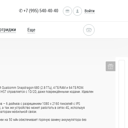
✆ +7 (995) 540-40-40
Войти
ртриджи
Еще
Qualcomm Snapdragon 680 (2.8 ГГц), 4 ГБ RAM и 64 ГБ ROM.
ell HS7 справляется с 1D/2D, даже повреждёнными кодами. Идеален
в – 6 дюймов с разрешением 1080 x 2160 пикселей с IPS
 а так же устройство может работать в сетях 4G, используя
раторам мобильной связи.
toCopy, A4
еи на 50 мАч обеспечивает горячую замену аккумулятора без
значена для
работы в офисе.