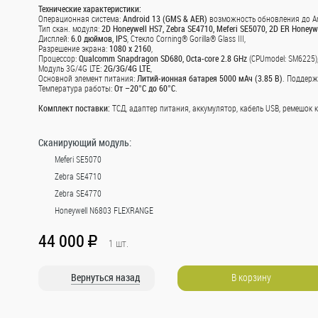
я
бумаг формата А4. Достаточно
Формат А4, кла
Технические характеристики:
, памяток,
закрепить страницу на планшете -
146% (CIE), в 
Операционная система:
Android 13 (GMS & AER)
возможность обновления до An
90х45 мм.
и можно начинать писать на ней.
листов.
Тип скан. модуля:
2D Honeywell HS7, Zebra SE4710, Meferi SE5070, 2D ER Honey
Дисплей:
6.0 дюймов, IPS
, Стекло Corning® Gorilla® Glass III,
Разрешение экрана:
1080 x 2160
,
Процессор:
Qualcomm Snapdragon SD680, Octa-core 2.8 GHz
(CPUmodel: SM6225)
Модуль 3G/4G LTE:
2G/3G/4G LTE
,
Основной элемент питания:
Литий-ионная батарея 5000 мАч (3.85 В)
. Поддерж
Температура работы:
От –20°C до 60°C
.
Комплект поставки:
ТСД, адаптер питания, аккумулятор, кабель USB, ремешок к
Сканирующий модуль:
е от 1 500
Доступно при заказе от 3 000
Доступно при
R
R
Meferi SE5070
Zebra SE4710
Zebra SE4770
Honeywell N6803 FLEXRANGE
44 000
R
1
шт.
Вернуться назад
В корзину